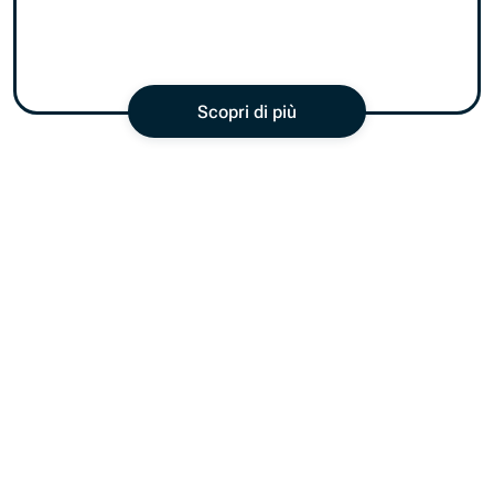
Scopri di più
Come funziona
funziona?
Tre semplici passaggi per rendere più strategica la
tua prossima riunione del Consiglio di
Amministrazione.